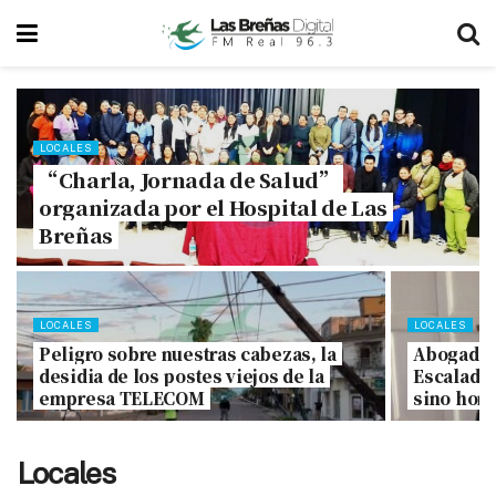
LOCALES
“Charla, Jornada de Salud”
organizada por el Hospital de Las
Breñas
LOCALES
LOCALES
Peligro sobre nuestras cabezas, la
Abogado q
desidia de los postes viejos de la
Escalada 
empresa TELECOM
sino hom
Locales