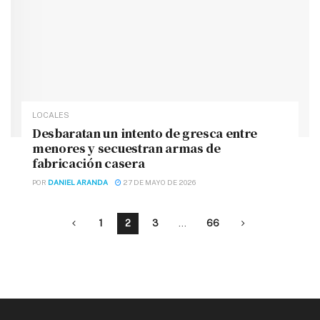
LOCALES
Desbaratan un intento de gresca entre
menores y secuestran armas de
fabricación casera
POR
DANIEL ARANDA
27 DE MAYO DE 2026
1
2
3
…
66