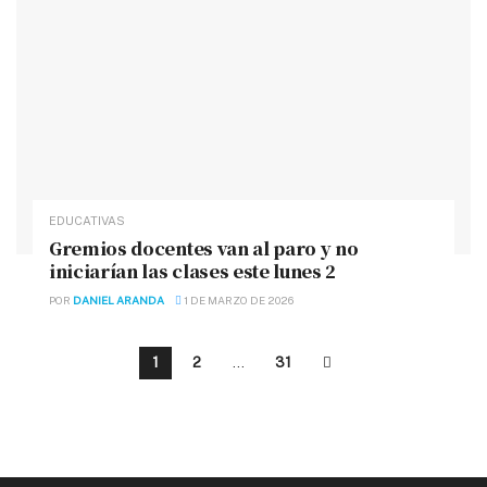
EDUCATIVAS
Gremios docentes van al paro y no
iniciarían las clases este lunes 2
POR
DANIEL ARANDA
1 DE MARZO DE 2026
1
2
…
31