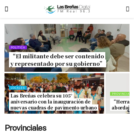
POLÍTICA
“El militante debe ser contenido
y representado por su gobierno”
LOCALES
PROVINCIALE
Las Breñas celebra su 105°
aniversario con la inauguración de
“Herramie
nuevas cuadras de pavimento urbano
abordaje 
Provinciales