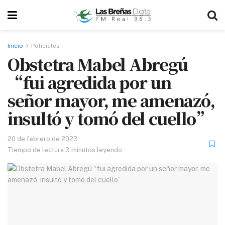
Inicio
Policiales
Obstetra Mabel Abregú
“fui agredida por un
señor mayor, me amenazó,
insultó y tomó del cuello”
20 de febrero de 2023
Tiempo de lectura:3 minutos leyendo