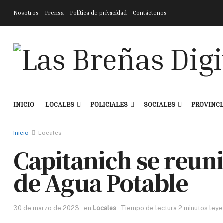
Nosotros
Prensa
Política de privacidad
Contáctenos
INICIO
LOCALES
POLICIALES
SOCIALES
PROVINCI
Inicio
Locales
Capitanich se reun
de Agua Potable
30 de marzo de 2023
en
Locales
Tiempo de lectura:2 minutos ley