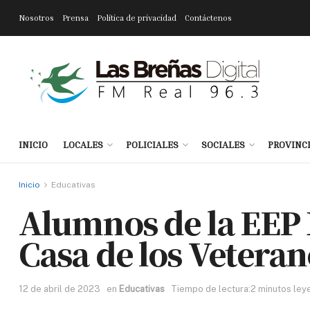
Nosotros
Prensa
Política de privacidad
Contáctenos
INICIO
LOCALES
POLICIALES
SOCIALES
PROVINC
Inicio
Educativas
Alumnos de la EEP N
Casa de los Vetera
12 de abril de 2023
en
Educativas
Tiempo de lectura:2 minutos ley