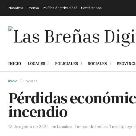
Nosotros
Prensa
Política de privacidad
Contáctenos
INICIO
LOCALES
POLICIALES
SOCIALES
PROVINCI
Inicio
Locales
Pérdidas económic
incendio
12 de agosto de 2024
en
Locales
Tiempo de lectura:1 minuto leye