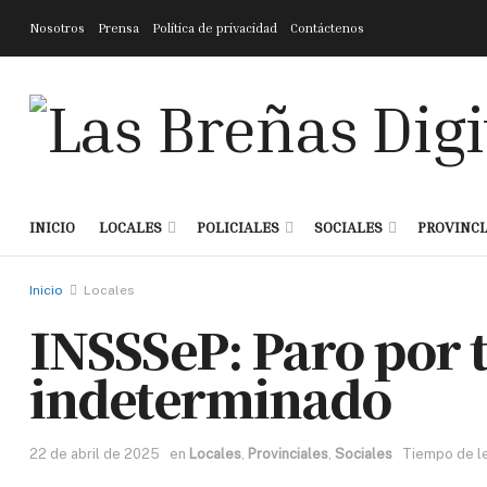
Nosotros
Prensa
Política de privacidad
Contáctenos
INICIO
LOCALES
POLICIALES
SOCIALES
PROVINCI
Inicio
Locales
INSSSeP: Paro por 
indeterminado
22 de abril de 2025
en
Locales
,
Provinciales
,
Sociales
Tiempo de le