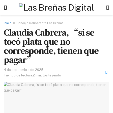
Inicio
Concejo Deliberante Las Breñas
Claudia Cabrera, “si se
tocó plata que no
corresponde, tienen que
pagar”
4 de septiembre de 2025
Tiempo de lectura:2 minutos leyendo