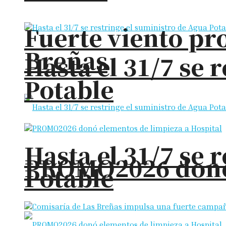
Fuerte viento pr
Breñas
Hasta el 31/7 se 
Potable
Hasta el 31/7 se 
PROMO2026 donó 
Potable