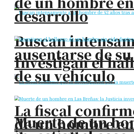
de un hombre en
desarrollo
Buscan intensam
ausentarse de su
Investigan el ha
de su vehículo
La fiscal confirm
Muerte de un hom
de un hombre en