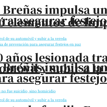
s Breñas impulsa u
ra asegurar festejo
elementos de limpi
 años lesionada tra
s Breñas impulsa u
omóvil y subir a la
ra asegurar festejo