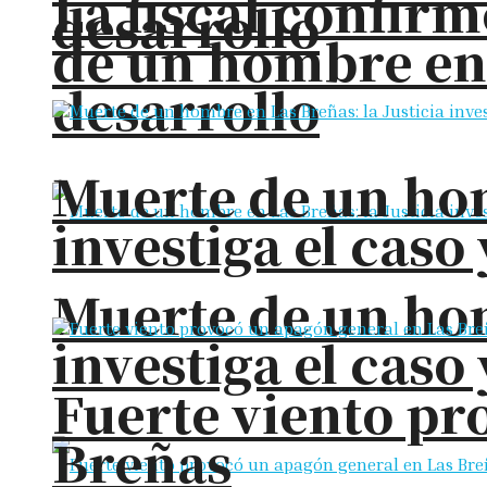
La fiscal confirm
desarrollo
de un hombre en
desarrollo
Muerte de un hom
investiga el cas
Muerte de un hom
investiga el cas
Fuerte viento pr
Breñas