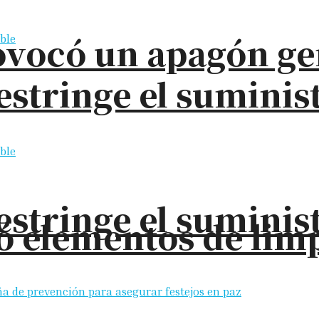
ovocó un apagón ge
restringe el sumini
restringe el sumini
elementos de limpi