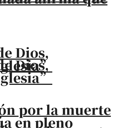
de Dios,
de Dios,
iglesia”
iglesia”
ión por la muerte
úa en pleno