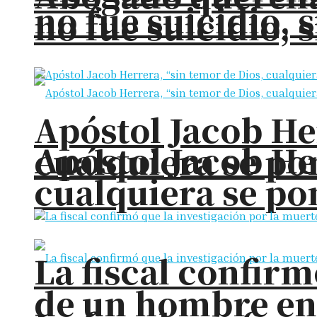
no fue suicidio, 
no fue suicidio, 
Apóstol Jacob He
Apóstol Jacob He
cualquiera se pon
cualquiera se pon
La fiscal confirm
de un hombre en