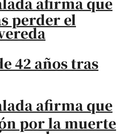
alada afirma que
s perder el
 vereda
e 42 años tras
alada afirma que
ión por la muerte