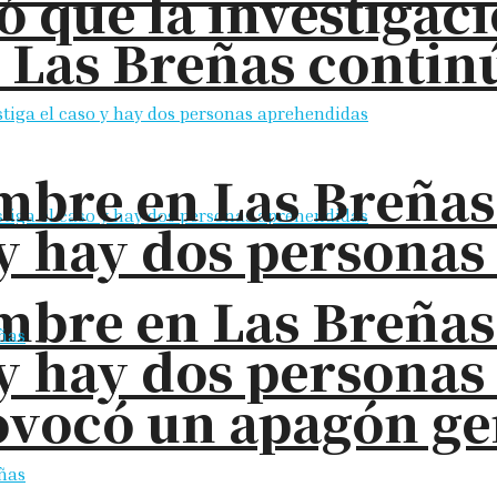
ó que la investigac
 Las Breñas contin
bre en Las Breñas: 
o y hay dos persona
bre en Las Breñas: 
o y hay dos persona
ovocó un apagón ge