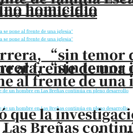
sino homicidio
sino homicidio
rrera, “sin temor 
rrera, “sin temor 
e al frente de una 
e al frente de una 
ó que la investigac
 Las Breñas contin