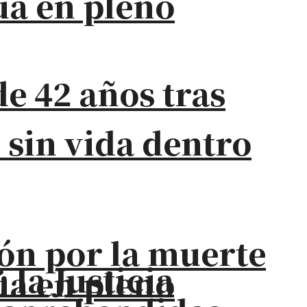
úa en pleno
e 42 años tras
 sin vida dentro
ión por la muerte
la Justicia
úa en pleno