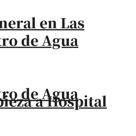
neral en Las
stro de Agua
stro de Agua
eza a Hospital