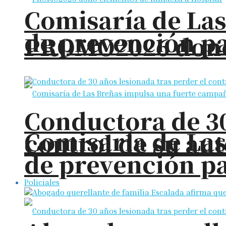
Comisaría de La
de prevención pa
PROMO2026 donó 
Conductora de 30
Comisaría de La
control de su aut
de prevención pa
Policiales