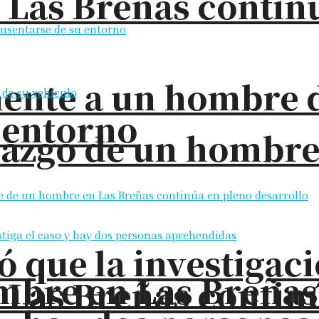
 Las Breñas contin
ente a un hombre d
 entorno
llazgo de un hombre
ó que la investigac
bre en Las Breñas: 
 Las Breñas contin