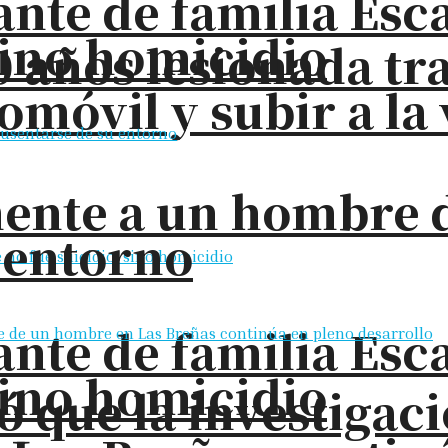
nte de familia Esc
sino homicidio
 años lesionada tra
omóvil y subir a la
ente a un hombre d
 entorno
nte de familia Esc
sino homicidio
ó que la investigac