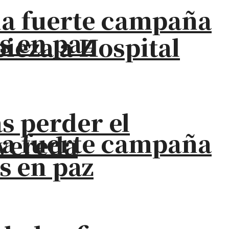
na fuerte campaña
s en paz
eza a Hospital
s perder el
na fuerte campaña
 vereda
s en paz