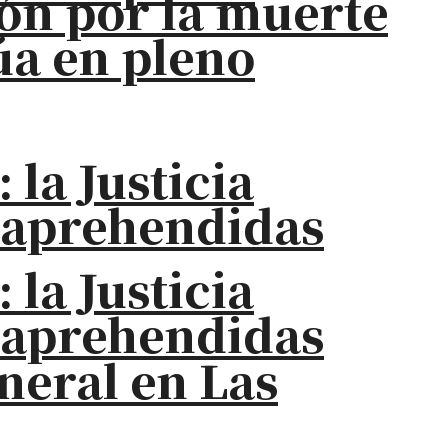
ión por la muerte
úa en pleno
la Justicia
s aprehendidas
la Justicia
s aprehendidas
neral en Las