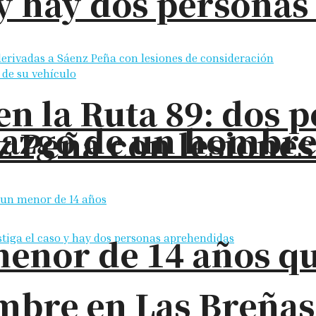
o y hay dos persona
en la Ruta 89: dos 
llazgo de un hombre
z Peña con lesione
enor de 14 años q
bre en Las Breñas: 