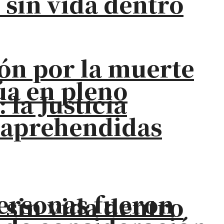
 sin vida dentro
ión por la muerte
úa en pleno
la Justicia
s aprehendidas
personas fueron
 sin vida dentro