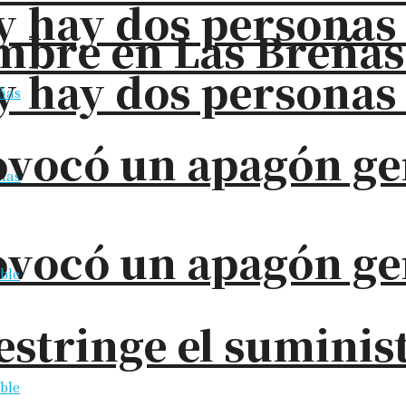
o y hay dos persona
bre en Las Breñas: 
o y hay dos persona
ovocó un apagón ge
ovocó un apagón ge
restringe el sumini