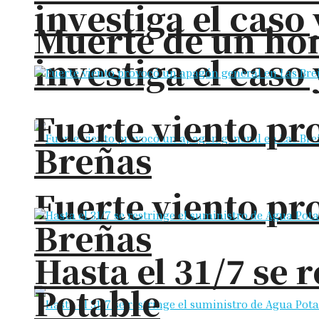
investiga el cas
Muerte de un hom
investiga el cas
Fuerte viento pr
Breñas
Fuerte viento pr
Breñas
Hasta el 31/7 se 
Potable