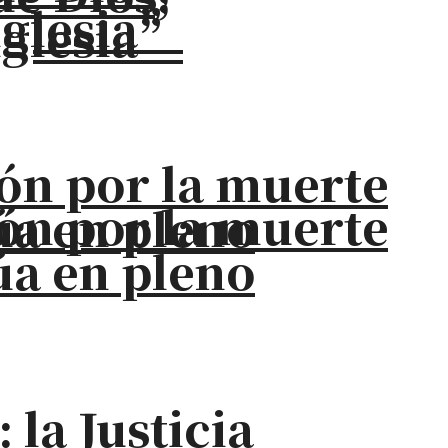
iglesia”
iglesia”
ión por la muerte
ión por la muerte
úa en pleno
úa en pleno
la Justicia