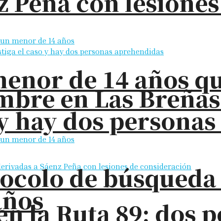
z Peña con lesione
enor de 14 años q
bre en Las Breñas: 
o y hay dos persona
tocolo de búsqueda 
años
en la Ruta 89: dos 