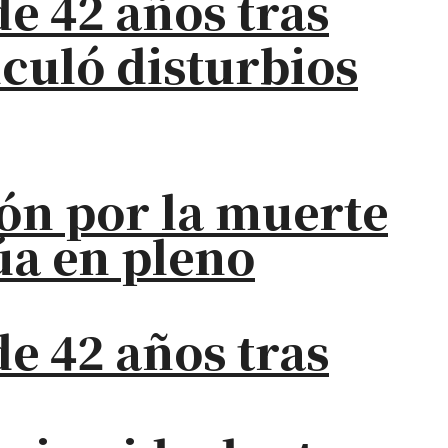
e 42 años tras
iculó disturbios
ión por la muerte
úa en pleno
e 42 años tras