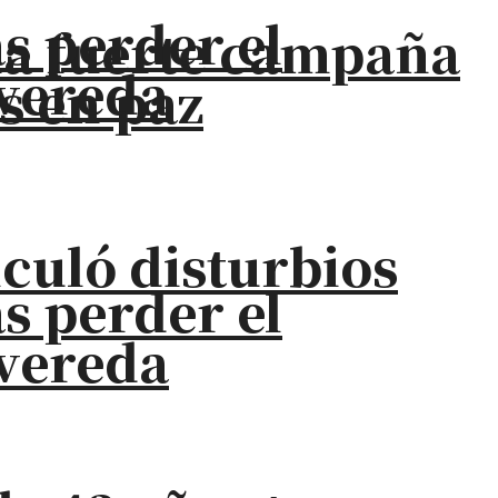
s perder el
na fuerte campaña
 vereda
s en paz
iculó disturbios
s perder el
 vereda