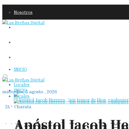
Nosotros
Prensa
Política de privacidad
Contáctenos
INICIO
Locales
INICIO
miércoles, 5 agosto , 2026
Locales
24
Charata
°C
Apóstol Jacob He
Apóstol Jacob He