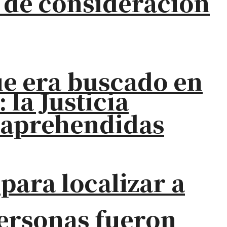
s de consideración
ue era buscado en
la Justicia
s aprehendidas
para localizar a
personas fueron