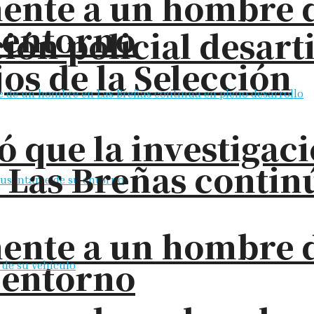
ente a un hombre d
 entorno
ión policial desart
jos de la Selección
ó que la investigac
 Las Breñas contin
ente a un hombre d
 entorno