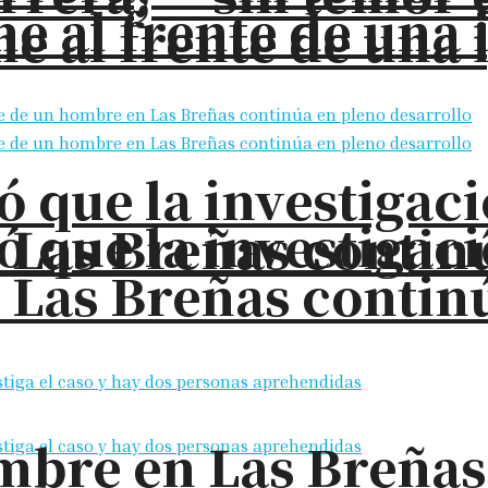
e al frente de una 
e al frente de una 
ó que la investigac
ó que la investigac
 Las Breñas contin
 Las Breñas contin
bre en Las Breñas: 