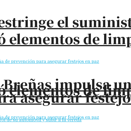
restringe el sumini
elementos de limpi
s Breñas impulsa u
elementos de limpi
ra asegurar festejo