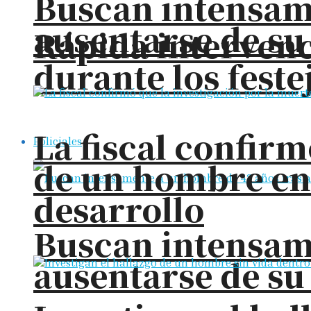
Buscan intensam
ausentarse de su
Rápida intervenc
durante los feste
La fiscal confirm
Policiales
de un hombre en
desarrollo
Buscan intensam
ausentarse de su