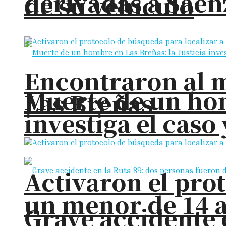
derivadas a Sáen
de su vehículo
Encontraron al m
Muerte de un hom
Las Breñas
investiga el cas
Activaron el pro
un menor de 14 
Grave accidente 