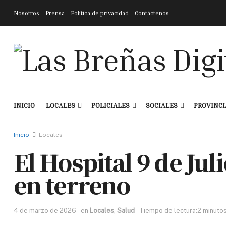
Nosotros
Prensa
Política de privacidad
Contáctenos
INICIO
LOCALES
POLICIALES
SOCIALES
PROVINCI
Inicio
Locales
El Hospital 9 de Jul
en terreno
4 de marzo de 2026
en
Locales
,
Salud
Tiempo de lectura:2 minuto