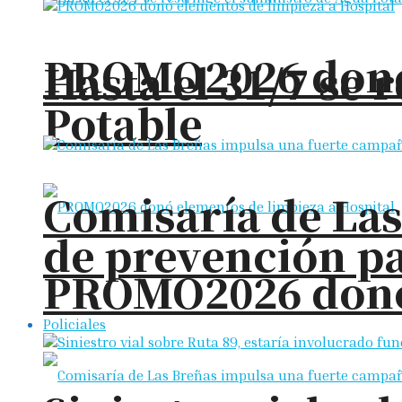
PROMO2026 donó 
Hasta el 31/7 se 
Potable
Comisaría de La
de prevención pa
PROMO2026 donó 
Policiales