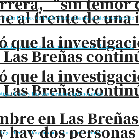
rrera, “sin temor 
e al frente de una 
ó que la investigac
 Las Breñas contin
ó que la investigac
 Las Breñas contin
bre en Las Breñas: 
o y hay dos persona