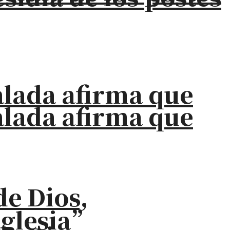
alada afirma que
alada afirma que
de Dios,
iglesia”