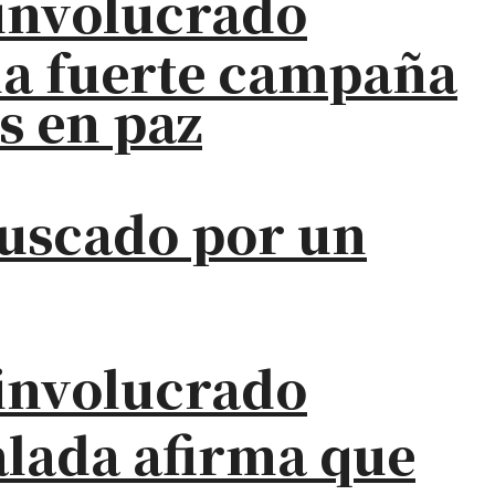
a involucrado
na fuerte campaña
s en paz
buscado por un
a involucrado
alada afirma que