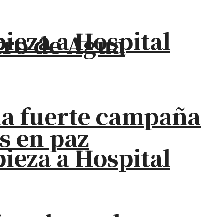
eza a Hospital
stro de Agua
na fuerte campaña
s en paz
eza a Hospital