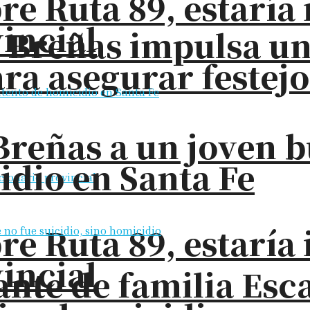
bre Ruta 89, estarí
incial
s Breñas impulsa u
ra asegurar festejo
Breñas a un joven 
idio en Santa Fe
bre Ruta 89, estarí
incial
nte de familia Esc