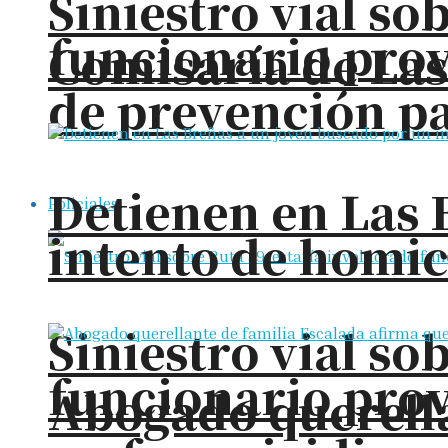
Siniestro vial so
funcionario prov
Comisaría de La
de prevención pa
Detienen en Las 
Policiales
intento de homic
Siniestro vial so
funcionario prov
Abogado querella