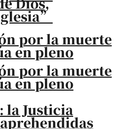
de Dios,
iglesia”
ión por la muerte
úa en pleno
ión por la muerte
úa en pleno
la Justicia
s aprehendidas