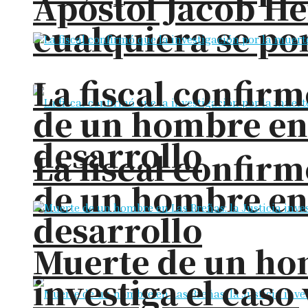
Apóstol Jacob He
cualquiera se pon
La fiscal confirm
de un hombre en
desarrollo
La fiscal confirm
de un hombre en
desarrollo
Muerte de un hom
investiga el cas