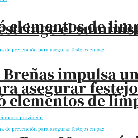
elementos de limpi
restringe el sumini
s Breñas impulsa u
ra asegurar festejo
elementos de limpi