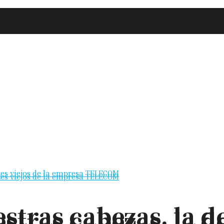
stras cabezas, la de
stras cabezas, la de