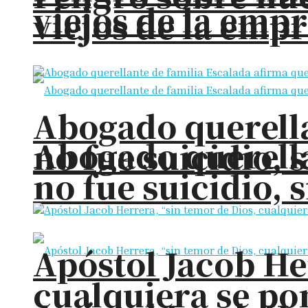
viejos de la em
viejos de la em
Abogado querella
Abogado querella
no fue suicidio, 
no fue suicidio, 
Apóstol Jacob He
cualquiera se pon