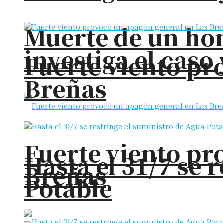
Muerte de un hom
investiga el cas
Fuerte viento pr
Breñas
Fuerte viento pr
Hasta el 31/7 se 
Breñas
Potable