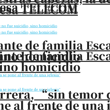
presa TELECOM
presa TELECOM
nte de familia Esc
nte de familia Esc
sino homicidio
sino homicidio
rrera, “sin temor 
e al frente de una 