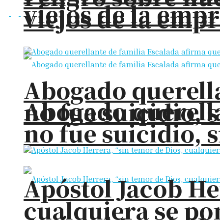
viejos de la em
viejos de la em
Abogado querella
Abogado querella
no fue suicidio, 
no fue suicidio, 
Apóstol Jacob He
cualquiera se pon