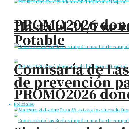
PROMO2026 donó 
Hasta el 31/7 se 
Potable
Comisaría de La
de prevención pa
PROMO2026 donó 
Policiales