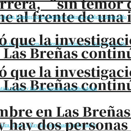
rrera, “sin temor 
e al frente de una 
ó que la investigac
 Las Breñas contin
ó que la investigac
 Las Breñas contin
bre en Las Breñas: 
o y hay dos persona