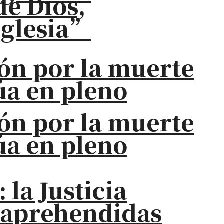
de Dios,
iglesia”
ión por la muerte
úa en pleno
ión por la muerte
úa en pleno
la Justicia
s aprehendidas