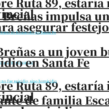
bre Ruta 89, estarí
incial
s Breñas impulsa u
ra asegurar festejo
Breñas a un joven 
idio en Santa Fe
bre Ruta 89, estarí
incial
nte de familia Esc