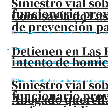
Siniestro vial so
funcionario prov
Comisaría de La
de prevención pa
Detienen en Las 
Policiales
intento de homic
Siniestro vial so
funcionario prov
Abogado querella