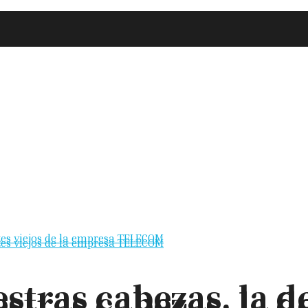
stras cabezas, la de
stras cabezas, la de