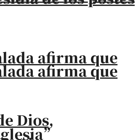
alada afirma que
alada afirma que
de Dios,
iglesia”