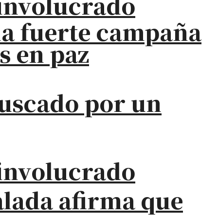
a involucrado
na fuerte campaña
s en paz
buscado por un
a involucrado
alada afirma que