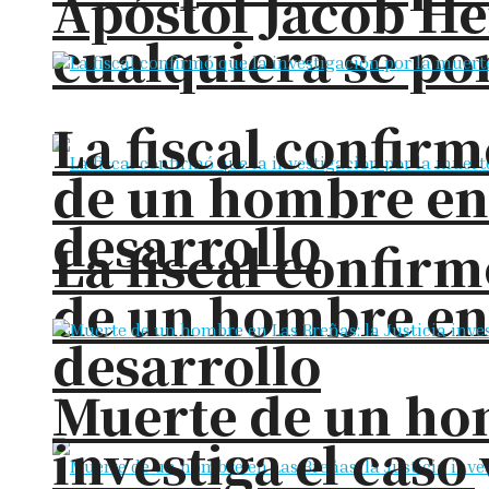
Apóstol Jacob He
cualquiera se pon
La fiscal confirm
de un hombre en
desarrollo
La fiscal confirm
de un hombre en
desarrollo
Muerte de un hom
investiga el cas