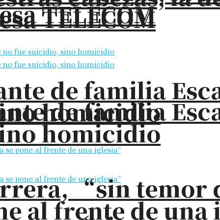
presa TELECOM
presa TELECOM
nte de familia Esc
nte de familia Esc
sino homicidio
sino homicidio
rrera, “sin temor 
e al frente de una 