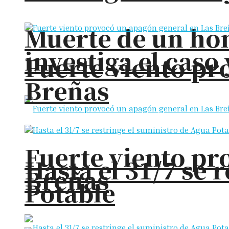
Muerte de un hom
investiga el cas
Fuerte viento pr
Breñas
Fuerte viento pr
Hasta el 31/7 se 
Breñas
Potable