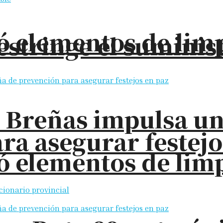
elementos de limpi
restringe el sumini
s Breñas impulsa u
ra asegurar festejo
elementos de limpi