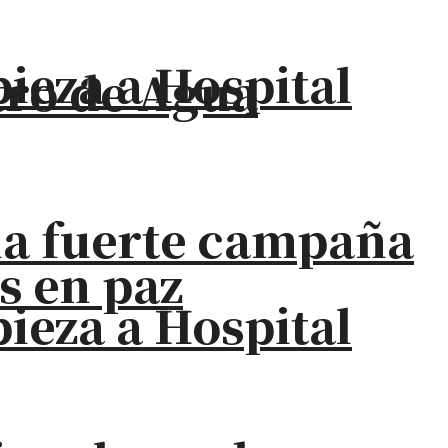
eza a Hospital
stro de Agua
na fuerte campaña
s en paz
eza a Hospital