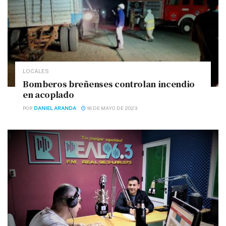
LOCALES
Bomberos breñenses controlan incendio
en acoplado
POR
DANIEL ARANDA
18 DE MAYO DE 2023