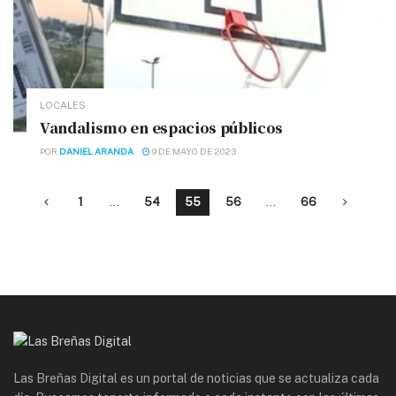
LOCALES
Vandalismo en espacios públicos
POR
DANIEL ARANDA
9 DE MAYO DE 2023
1
…
54
55
56
…
66
Las Breñas Digital es un portal de noticias que se actualiza cada