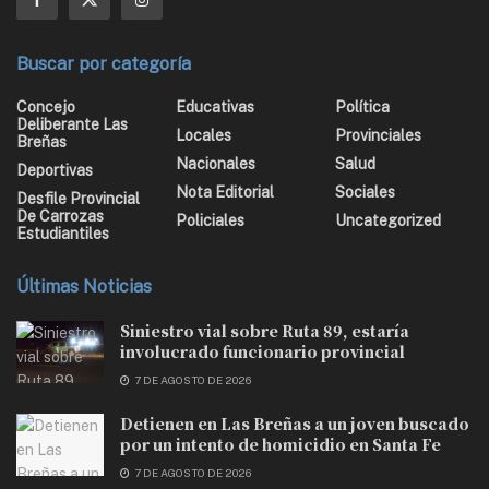
Buscar por categoría
Concejo
Educativas
Política
Deliberante Las
Locales
Provinciales
Breñas
Nacionales
Salud
Deportivas
Nota Editorial
Sociales
Desfile Provincial
De Carrozas
Policiales
Uncategorized
Estudiantiles
Últimas Noticias
Siniestro vial sobre Ruta 89, estaría
involucrado funcionario provincial
7 DE AGOSTO DE 2026
Detienen en Las Breñas a un joven buscado
por un intento de homicidio en Santa Fe
7 DE AGOSTO DE 2026