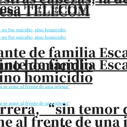
presa TELECOM
presa TELECOM
nte de familia Esc
nte de familia Esc
sino homicidio
sino homicidio
rrera, “sin temor 
e al frente de una 