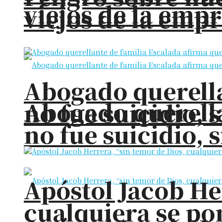
viejos de la em
viejos de la em
Abogado querella
Abogado querella
no fue suicidio, 
no fue suicidio, 
Apóstol Jacob He
cualquiera se pon