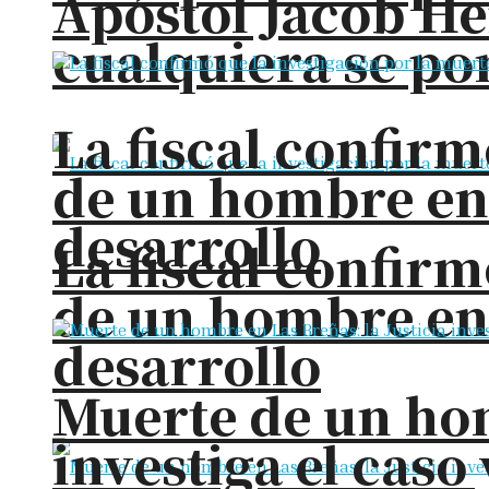
Apóstol Jacob He
cualquiera se pon
La fiscal confirm
de un hombre en
desarrollo
La fiscal confirm
de un hombre en
desarrollo
Muerte de un hom
investiga el cas