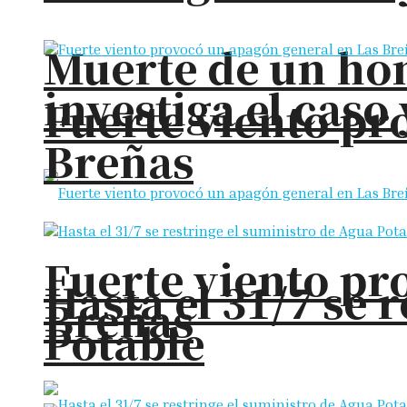
Muerte de un hom
investiga el cas
Fuerte viento pr
Breñas
Fuerte viento pr
Hasta el 31/7 se 
Breñas
Potable