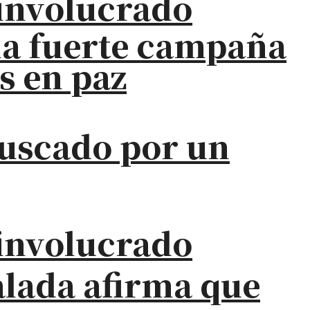
a involucrado
na fuerte campaña
s en paz
buscado por un
a involucrado
alada afirma que