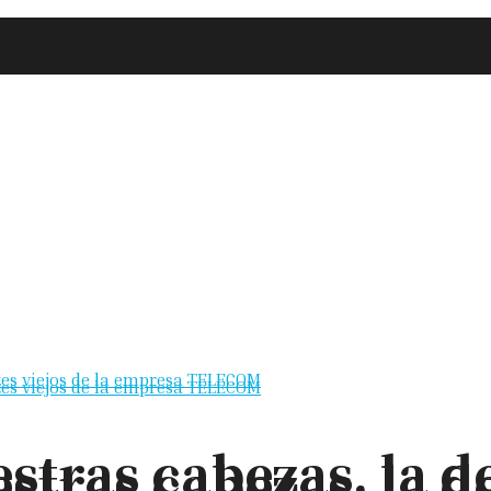
stras cabezas, la de
stras cabezas, la de