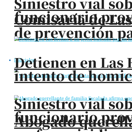
Siniestro vial so
funcionario prov
Comisaría de La
de prevención pa
Detienen en Las 
Policiales
intento de homic
Siniestro vial so
funcionario prov
Abogado querella