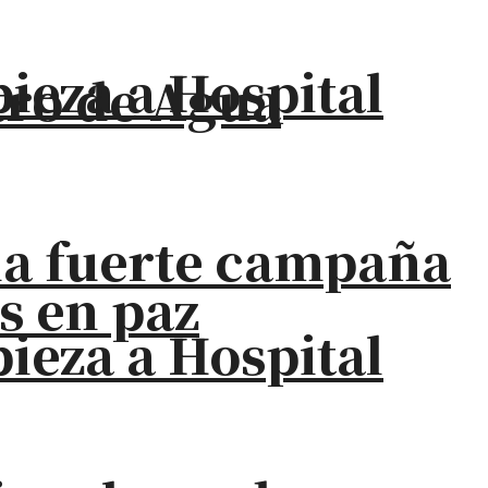
eza a Hospital
stro de Agua
na fuerte campaña
s en paz
eza a Hospital