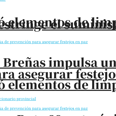
elementos de limpi
restringe el sumini
s Breñas impulsa u
ra asegurar festejo
elementos de limpi