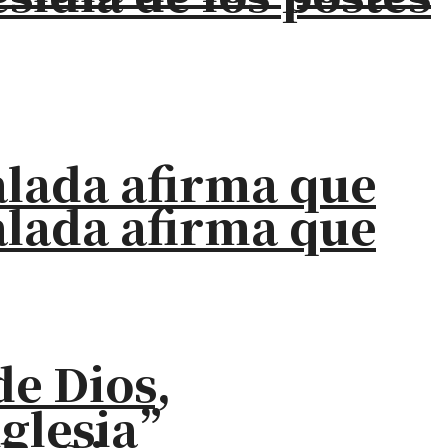
alada afirma que
alada afirma que
de Dios,
iglesia”