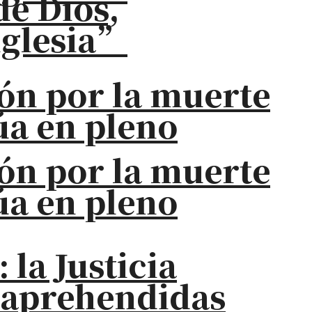
de Dios,
iglesia”
ión por la muerte
úa en pleno
ión por la muerte
úa en pleno
la Justicia
s aprehendidas