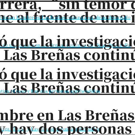
rrera, “sin temor 
e al frente de una 
ó que la investigac
 Las Breñas contin
ó que la investigac
 Las Breñas contin
bre en Las Breñas: 
o y hay dos persona