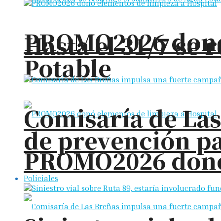
PROMO2026 donó 
Hasta el 31/7 se 
Potable
Comisaría de La
de prevención pa
PROMO2026 donó 
Policiales