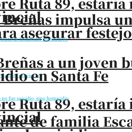
bre Ruta 89, estarí
incial
s Breñas impulsa u
ra asegurar festejo
Breñas a un joven 
idio en Santa Fe
bre Ruta 89, estarí
incial
nte de familia Esc