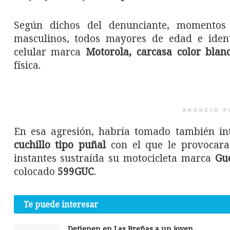
Según dichos del denunciante, momentos
masculinos, todos mayores de edad e identi
celular marca
Motorola, carcasa color blan
física.
ANUNCIO P
En esa agresión, habría tomado también in
cuchillo tipo puñal
con el que le provocara 
instantes sustraída su motocicleta marca
Gu
colocado
599GUC
.
Te puede interesar
Detienen en Las Breñas a un joven