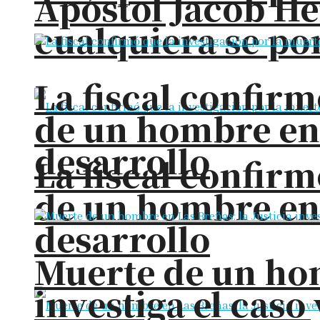
Apóstol Jacob He
cualquiera se pon
La fiscal confirm
de un hombre en
desarrollo
La fiscal confirm
de un hombre en
desarrollo
Muerte de un hom
investiga el cas