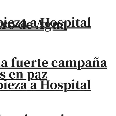
eza a Hospital
stro de Agua
na fuerte campaña
s en paz
eza a Hospital