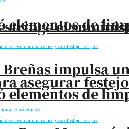
elementos de limpi
restringe el sumini
s Breñas impulsa u
ra asegurar festejo
elementos de limpi