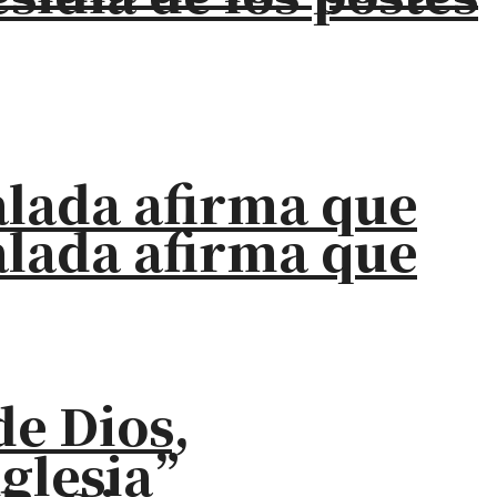
alada afirma que
alada afirma que
de Dios,
iglesia”