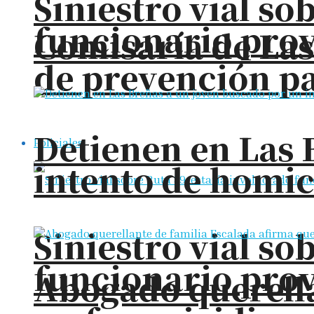
Siniestro vial so
funcionario prov
Comisaría de La
de prevención pa
Detienen en Las 
Policiales
intento de homic
Siniestro vial so
funcionario prov
Abogado querella