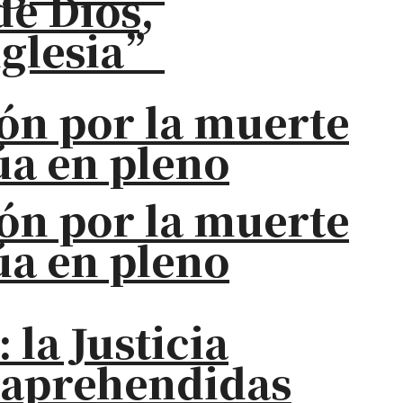
de Dios,
iglesia”
ión por la muerte
úa en pleno
ión por la muerte
úa en pleno
la Justicia
s aprehendidas