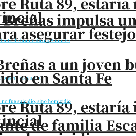
bre Ruta 89, estarí
incial
s Breñas impulsa u
ra asegurar festejo
Breñas a un joven 
idio en Santa Fe
bre Ruta 89, estarí
incial
nte de familia Esc