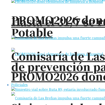
PROMO2026 donó 
Hasta el 31/7 se 
Potable
Comisaría de La
de prevención pa
PROMO2026 donó 
Policiales