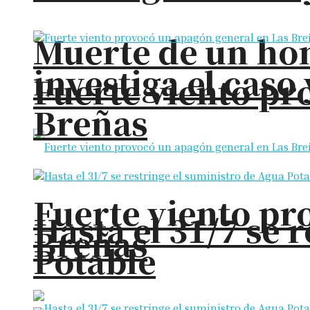
Muerte de un hom
investiga el cas
Fuerte viento pr
Breñas
Fuerte viento pr
Hasta el 31/7 se 
Breñas
Potable