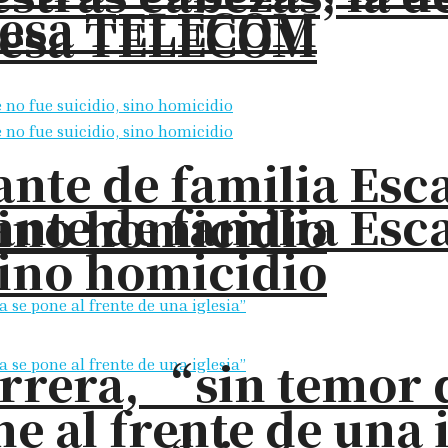
presa TELECOM
presa TELECOM
nte de familia Esc
nte de familia Esc
sino homicidio
sino homicidio
rrera, “sin temor 
e al frente de una 