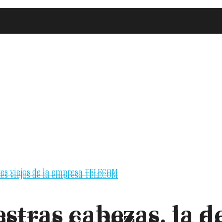
stras cabezas, la de
stras cabezas, la de