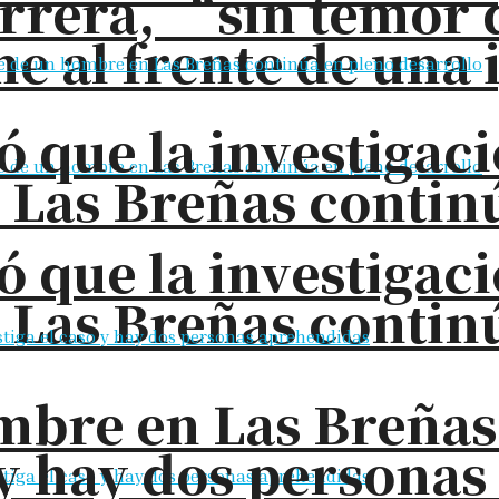
rrera, “sin temor 
e al frente de una 
ó que la investigac
 Las Breñas contin
ó que la investigac
 Las Breñas contin
bre en Las Breñas: 
o y hay dos persona