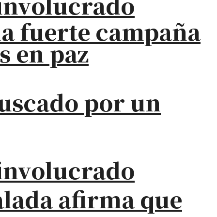
a involucrado
na fuerte campaña
s en paz
buscado por un
a involucrado
alada afirma que