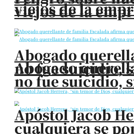
viejos de la em
viejos de la em
Abogado querella
Abogado querella
no fue suicidio, 
no fue suicidio, 
Apóstol Jacob He
cualquiera se pon